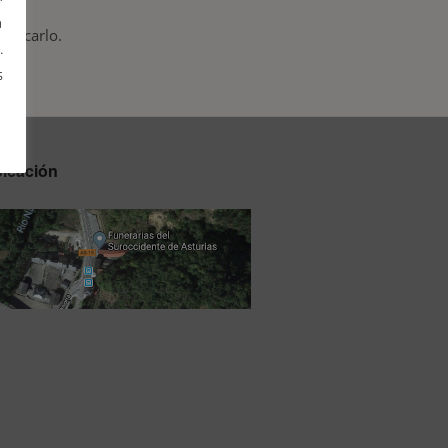
a
buscarlo.
.
s
icación