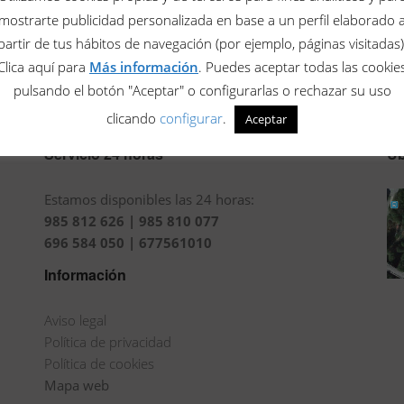
mostrarte publicidad personalizada en base a un perfil elaborado 
ramos lo que estás intentando localizar. Es posible que te ayude 
partir de tus hábitos de navegación (por ejemplo, páginas visitadas)
Clica aquí para
Más información
. Puedes aceptar todas las cookie
pulsando el botón "Aceptar" o configurarlas o rechazar su uso
clicando
configurar
.
Aceptar
Servicio 24 horas
Ub
Estamos disponibles las 24 horas:
985 812 626 | 985 810 077
696 584 050 | 677561010
Información
Aviso legal
Política de privacidad
Política de cookies
Mapa web