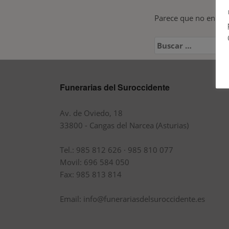
Parece que no encont
Buscar:
Funerarias del Suroccidente
Av. de Oviedo, 18
33800 - Cangas del Narcea (Asturias)
Tel.: 985 812 626 · 985 810 077
Movil: 696 584 050
Fax: 985 813 814
Email: info@funerariasdelsuroccidente.es