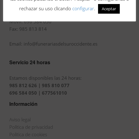
rechazar su uso clicando
configurar
.
Aceptar
Tel.: 985 812 626 · 985 810 077
Movil: 696 584 050
Fax: 985 813 814
Email: info@funerariasdelsuroccidente.es
Servicio 24 horas
Estamos disponibles las 24 horas:
985 812 626 | 985 810 077
696 584 050 | 677561010
Información
Aviso legal
Política de privacidad
Política de cookies