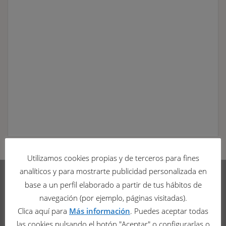
Utilizamos cookies propias y de terceros para fines
analíticos y para mostrarte publicidad personalizada en
base a un perfil elaborado a partir de tus hábitos de
Funerarias del Suroccidente
navegación (por ejemplo, páginas visitadas).
Clica aquí para
Más información
. Puedes aceptar todas
Av. de Oviedo, 18
las cookies pulsando el botón "Aceptar" o configurarlas o
33800 - Cangas del Narcea (Asturias)