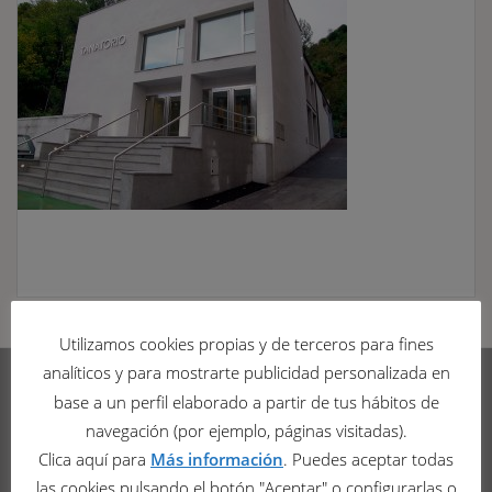
Utilizamos cookies propias y de terceros para fines
analíticos y para mostrarte publicidad personalizada en
base a un perfil elaborado a partir de tus hábitos de
Funerarias del Suroccidente
navegación (por ejemplo, páginas visitadas).
Clica aquí para
Más información
. Puedes aceptar todas
Av. de Oviedo, 18
las cookies pulsando el botón "Aceptar" o configurarlas o
33800 - Cangas del Narcea (Asturias)