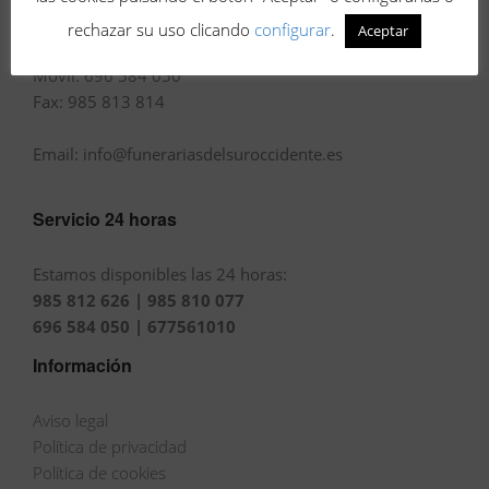
rechazar su uso clicando
configurar
.
Aceptar
Tel.: 985 812 626 · 985 810 077
Movil: 696 584 050
Fax: 985 813 814
Email: info@funerariasdelsuroccidente.es
Servicio 24 horas
Estamos disponibles las 24 horas:
985 812 626 | 985 810 077
696 584 050 | 677561010
Información
Aviso legal
Política de privacidad
Política de cookies