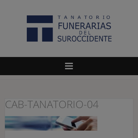
Saltar
al
contenido
CAB-TANATORIO-04