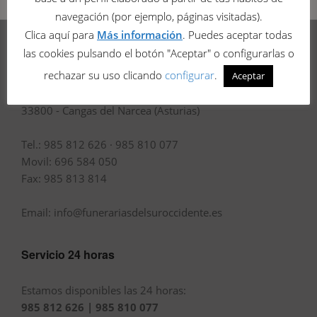
navegación (por ejemplo, páginas visitadas).
Clica aquí para
Más información
. Puedes aceptar todas
las cookies pulsando el botón "Aceptar" o configurarlas o
Funerarias del Suroccidente
rechazar su uso clicando
configurar
.
Aceptar
Av. de Oviedo, 18
33800 - Cangas del Narcea (Asturias)
Tel.: 985 812 626 · 985 810 077
Movil: 696 584 050
Fax: 985 813 814
Email: info@funerariasdelsuroccidente.es
Servicio 24 horas
Estamos disponibles las 24 horas:
985 812 626 | 985 810 077