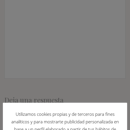
Deja una respuesta
Lo siento, debes estar
conectado
para publicar un
Utilizamos cookies propias y de terceros para fines
comentario.
analíticos y para mostrarte publicidad personalizada en
base a un perfil elaborado a partir de tus hábitos de